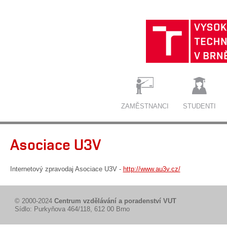
ZAMĚSTNANCI
STUDENTI
Asociace U3V
Internetový zpravodaj Asociace U3V -
http://www.au3v.cz/
© 2000-2024
Centrum vzdělávání a poradenství VUT
Sídlo: Purkyňova 464/118, 612 00 Brno