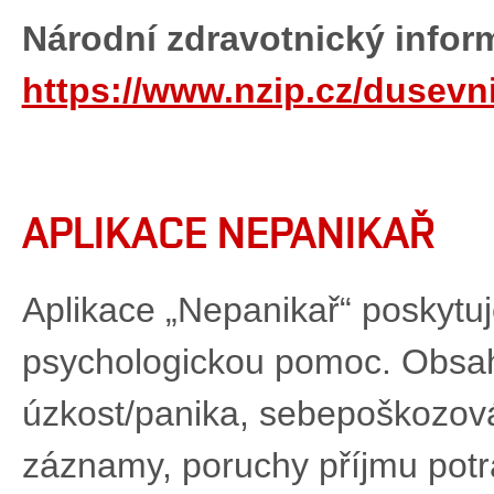
Národní zdravotnický inform
https://www.nzip.cz/dusevni
APLIKACE NEPANIKAŘ
Aplikace „Nepanikař“ poskytu
psychologickou pomoc. Obsah
úzkost/panika, sebepoškozov
záznamy, poruchy příjmu pot