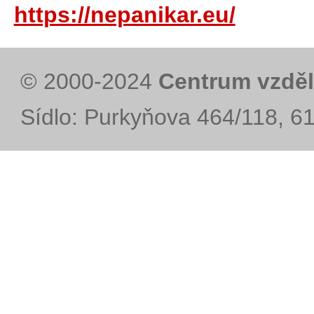
https://nepanikar.eu/
© 2000-2024
Centrum vzděl
Sídlo: Purkyňova 464/118, 6