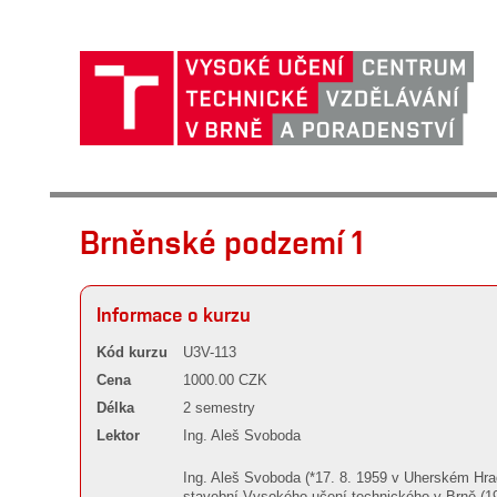
Brněnské podzemí 1
Informace o kurzu
Kód kurzu
U3V-113
Cena
1000.00 CZK
Délka
2 semestry
Lektor
Ing. Aleš Svoboda
Ing. Aleš Svoboda (*17. 8. 1959 v Uherském Hrad
stavební Vysokého učení technického v Brně (1