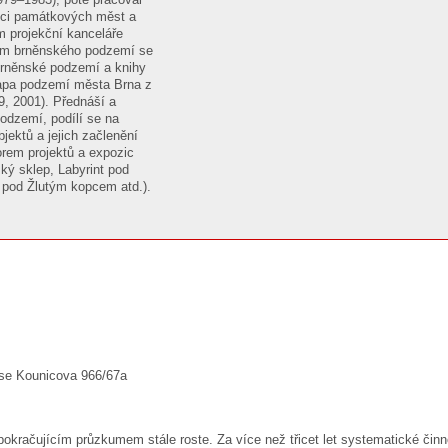
ukci památkových měst a
 projekční kanceláře
mem brněnského podzemí se
 Brněnské podzemí a knihy
mapa podzemí města Brna z
99, 2001). Přednáší a
odzemí, podílí se na
ektů a jejich začlenění
rem projektů a expozic
ý sklep, Labyrint pod
 pod Žlutým kopcem atd.).
ese Kounicova 966/67a
pokračujícím průzkumem stále roste. Za více než třicet let systematické či