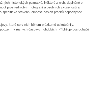
žitých historických poznatků. Některé z nich, doplněné o
out prostřednictvím fotografií a osobních zkušeností a
o specifické stavební činnosti našich předků nepochybně
bjevy, které se v nich během průzkumů uskutečnily.
i podzemí v různých časových obdobích. Přibližuje posluchačů