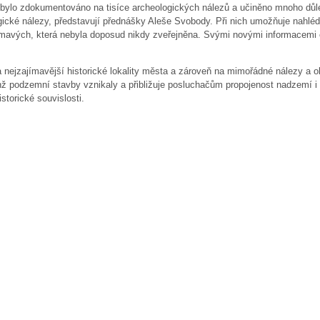
hž bylo zdokumentováno na tisíce archeologických nálezů a učiněno mnoho důle
gické nálezy, představují přednášky Aleše Svobody. Při nich umožňuje nahlédn
ímavých, která nebyla doposud nikdy zveřejněna. Svými novými informacemi 
ejzajímavější historické lokality města a zároveň na mimořádné nálezy a o
ichž podzemní stavby vznikaly a přibližuje posluchačům propojenost nadzemí 
storické souvislosti.