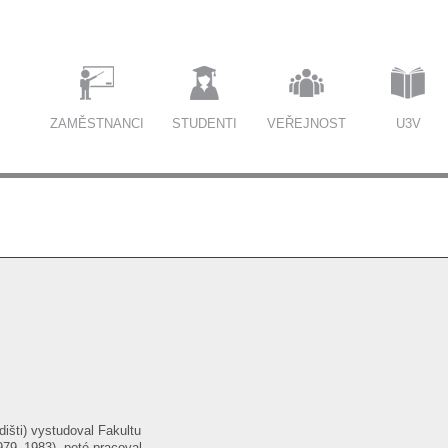
ZAMĚSTNANCI
STUDENTI
VEŘEJNOST
U3V
išti) vystudoval Fakultu
979–1983), poté pracoval