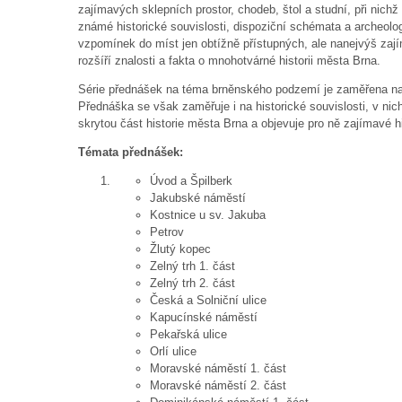
zajímavých sklepních prostor, chodeb, štol a studní, při nic
známé historické souvislosti, dispoziční schémata a archeolo
vzpomínek do míst jen obtížně přístupných, ale nanejvýš zaj
rozšíří znalosti a fakta o mnohotvárné historii města Brna.
Série přednášek na téma brněnského podzemí je zaměřena na n
Přednáška se však zaměřuje i na historické souvislosti, v n
skrytou část historie města Brna a objevuje pro ně zajímavé hi
Témata přednášek:
Úvod a Špilberk
Jakubské náměstí
Kostnice u sv. Jakuba
Petrov
Žlutý kopec
Zelný trh 1. část
Zelný trh 2. část
Česká a Solniční ulice
Kapucínské náměstí
Pekařská ulice
Orlí ulice
Moravské náměstí 1. část
Moravské náměstí 2. část