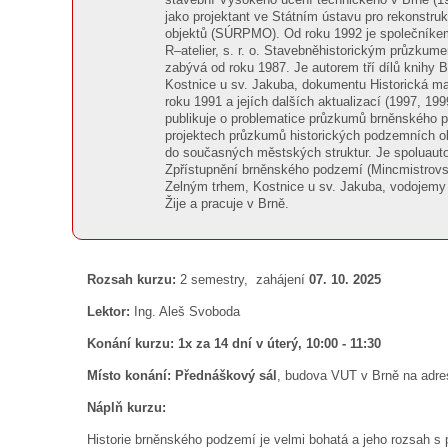
jako projektant ve Státním ústavu pro rekonstr
objektů (SÚRPMO). Od roku 1992 je společníkem
R–atelier, s. r. o. Stavebněhistorickým průzku
zabývá od roku 1987. Je autorem tří dílů knihy
Kostnice u sv. Jakuba, dokumentu Historická 
roku 1991 a jejích dalších aktualizací (1997, 19
publikuje o problematice průzkumů brněnského p
projektech průzkumů historických podzemních obj
do současných městských struktur. Je spoluauto
Zpřístupnění brněnského podzemí (Mincmistrovsk
Zelným trhem, Kostnice u sv. Jakuba, vodojemy
Žije a pracuje v Brně.
Rozsah kurzu:
2 semestry,
zahájení
07. 10. 2025
Lektor:
Ing. Aleš Svoboda
Konání kurzu:
1x za 14 dní v úterý, 10:00 - 11:30
Místo konání: Přednáškový sál
, budova VUT v Brně na adr
Náplň kurzu:
Historie brněnského podzemí je velmi bohatá a jeho rozsah s 