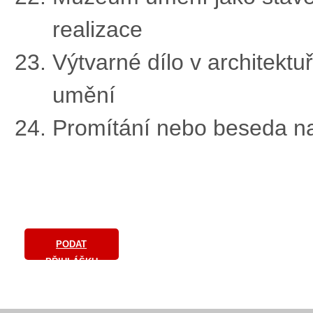
realizace
Výtvarné dílo v architektu
umění
Promítání nebo beseda na
PODAT
PŘIHLÁŠKU