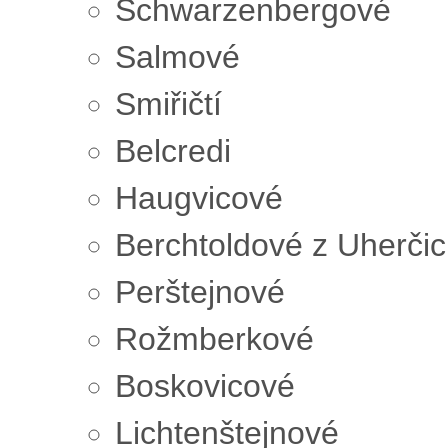
Schwarzenbergové
Salmové
Smiřičtí
Belcredi
Haugvicové
Berchtoldové z Uherčic
Perštejnové
Rožmberkové
Boskovicové
Lichtenštejnové