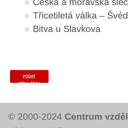
Česká a moravská šlech
Třicetiletá válka – Šv
Bitva u Slavkova
PODAT
PŘIHLÁŠKU
© 2000-2024
Centrum vzděl