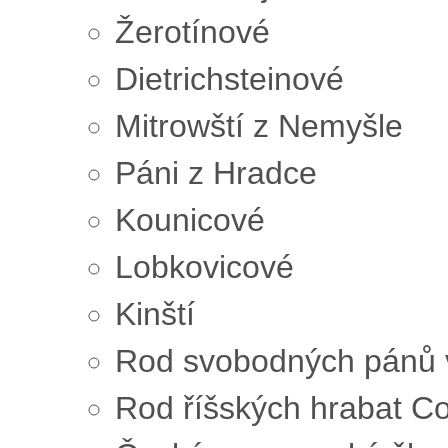
Žerotínové
Dietrichsteinové
Mitrowští z Nemyšle
Páni z Hradce
Kounicové
Lobkovicové
Kinští
Rod svobodných pánů v
Rod říšských hrabat 